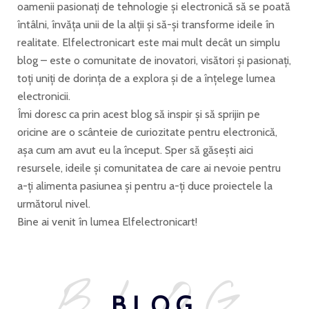
oamenii pasionați de tehnologie și electronică să se poată
întâlni, învăța unii de la alții și să-și transforme ideile în
realitate. Elfelectronicart este mai mult decât un simplu
blog – este o comunitate de inovatori, visători și pasionați,
toți uniți de dorința de a explora și de a înțelege lumea
electronicii.
Îmi doresc ca prin acest blog să inspir și să sprijin pe
oricine are o scânteie de curiozitate pentru electronică,
așa cum am avut eu la început. Sper să găsești aici
resursele, ideile și comunitatea de care ai nevoie pentru
a-ți alimenta pasiunea și pentru a-ți duce proiectele la
următorul nivel.
Bine ai venit în lumea Elfelectronicart!
BLOG
BLOG