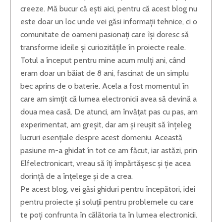
creeze. Mă bucur că ești aici, pentru că acest blog nu
este doar un loc unde vei găsi informații tehnice, ci o
comunitate de oameni pasionați care își doresc să
transforme ideile și curiozitățile în proiecte reale.
Totul a început pentru mine acum mulți ani, când
eram doar un băiat de 8 ani, fascinat de un simplu
bec aprins de o baterie. Acela a fost momentul în
care am simțit că lumea electronicii avea să devină a
doua mea casă. De atunci, am învățat pas cu pas, am
experimentat, am greșit, dar am și reușit să înțeleg
lucruri esențiale despre acest domeniu. Această
pasiune m-a ghidat în tot ce am făcut, iar astăzi, prin
Elfelectronicart, vreau să îți împărtășesc și ție acea
dorință de a înțelege și de a crea.
Pe acest blog, vei găsi ghiduri pentru începători, idei
pentru proiecte și soluții pentru problemele cu care
te poți confrunta în călătoria ta în lumea electronicii.