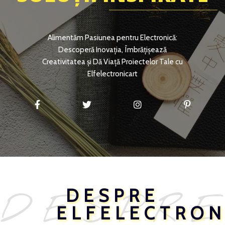
Alimentăm Pasiunea pentru Electronică:
Descoperă Inovația, Îmbrățișează
Creativitatea și Dă Viață Proiectelor Tale cu
Elfelectronicart
DESPRE
DESPR
ELFELECTRON