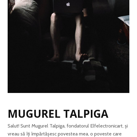
MUGUREL TALPIGA
Salut! Sunt Mugurel Talpiga, fondatorul Elfelectronicart, și
vreau să îți împărtășesc povestea mea, o poveste care