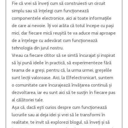
Fie că vrei să înveți cum să construiesti un circuit
simplu sau să înțelegi cum funcționează
componentele electronice, aici ai toate informațiile
de care ai nevoie. Îți voi arăta că totul începe cu pași
mici, dar fiecare mică reușită te va aduce mai aproape
de a înțelege cu adevărat cum funcționează
tehnologia din jurul nostru.
Vreau ca fiecare cititor să se simtă încurajat și inspirat
să își pună ideile în practică, să experimenteze fără
teama de a greși, pentru că, la urma urmei, greșelile
sunt lecții valoroase. Aici, la Elfelectronicart, suntem
o comunitate care încurajează învățarea continuă și
dezvoltarea, iar eu sunt aici să te susțin în fiecare pas
al călătoriei tale.
Așa că, dacă ești curios despre cum funcționează
lucrurile sau ai deja idei și vrei să le transformi în
realitate, te invit să explorezi blogul, să înveți și să