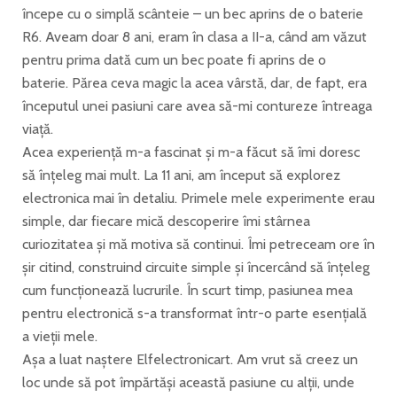
începe cu o simplă scânteie – un bec aprins de o baterie
R6. Aveam doar 8 ani, eram în clasa a II-a, când am văzut
pentru prima dată cum un bec poate fi aprins de o
baterie. Părea ceva magic la acea vârstă, dar, de fapt, era
începutul unei pasiuni care avea să-mi contureze întreaga
viață.
Acea experiență m-a fascinat și m-a făcut să îmi doresc
să înțeleg mai mult. La 11 ani, am început să explorez
electronica mai în detaliu. Primele mele experimente erau
simple, dar fiecare mică descoperire îmi stârnea
curiozitatea și mă motiva să continui. Îmi petreceam ore în
șir citind, construind circuite simple și încercând să înțeleg
cum funcționează lucrurile. În scurt timp, pasiunea mea
pentru electronică s-a transformat într-o parte esențială
a vieții mele.
Așa a luat naștere Elfelectronicart. Am vrut să creez un
loc unde să pot împărtăși această pasiune cu alții, unde